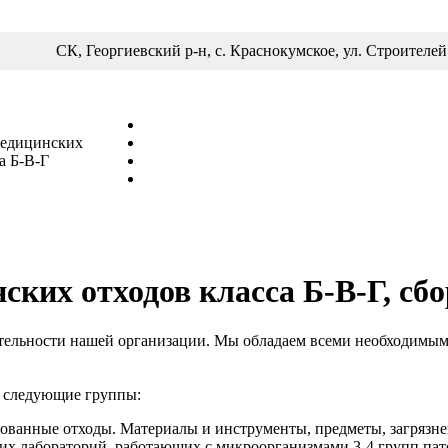
СК, Георгиевский р-н,
с. Краснокумское, ул. Строителей
медицинских
а Б-В-Г
ких отходов класса Б-В-Г, сб
тельности нашей организации. Мы обладаем всеми необходимым
а следующие группы:
ванные отходы. Материалы и инструменты, предметы, загрязне
их лабораторий, работающих с микроорганизмами 3-4 групп пат